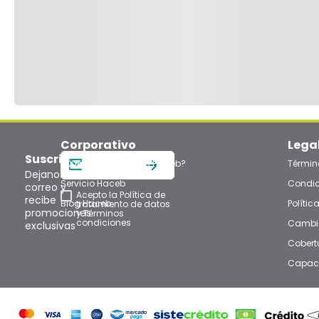
Corporativo
Lega
Suscríbete
¿Qué es Empresarios Haceb?
Términ
Dejanos tu
Servicio Haceb
Condic
correo y
Acepto la
Política de
recibe
Blog Haceb
Polític
tratamiento de datos
promociones
y
Términos
condiciones
Cambio
exclusivas
Cobert
Capaci